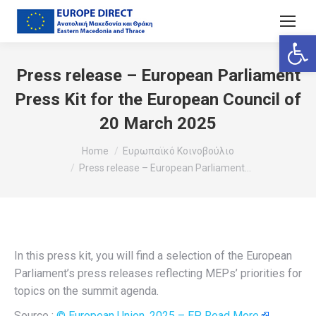
Ανοίξτε
Press release – European Parliament
Press Kit for the European Council of
20 March 2025
You are here:
Home
Ευρωπαϊκό Κοινοβούλιο
Press release – European Parliament…
In this press kit, you will find a selection of the European
Parliament’s press releases reflecting MEPs’ priorities for
topics on the summit agenda.
Source :
© European Union, 2025 – EP
Read More