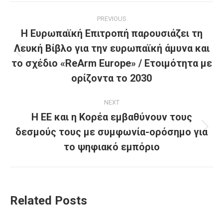
Post
PREVIOUS
navigation
Η Ευρωπαϊκή Επιτροπή παρουσιάζει τη
Λευκή Βίβλο για την ευρωπαϊκή άμυνα και
Previous
το σχέδιο «ReArm Europe» / Ετοιμότητα με
post:
ορίζοντα το 2030
NEXT
Η ΕΕ και η Κορέα εμβαθύνουν τους
δεσμούς τους με συμφωνία-ορόσημο για
Next
post:
το ψηφιακό εμπόριο
Related Posts