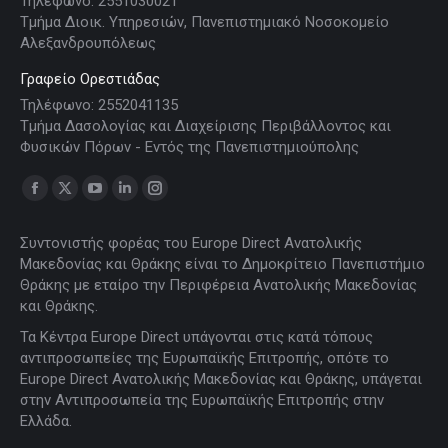
Τηλέφωνο: 2551030021
Τμήμα Διοικ. Υπηρεσιών, Πανεπιστημιακό Νοσοκομείο
Αλεξανδρουπόλεως
Γραφείο Ορεστιάδας
Τηλέφωνο: 2552041135
Τμήμα Δασολογίας και Διαχείρισης Περιβάλλοντος και
Φυσικών Πόρων - Εντός της Πανεπιστημιούπολης
Find us on:
Facebook
X
YouTube
Linkedin
Instagram
page
page
page
page
page
Συντονιστής φορέας του Europe Direct Ανατολικής
opens
opens
opens
opens
opens
Μακεδονίας και Θράκης είναι το Δημοκρίτειο Πανεπιστήμιο
in
in
in
in
in
Θράκης με εταίρο την Περιφέρεια Ανατολικής Μακεδονίας
new
new
new
new
new
και Θράκης.
window
window
window
window
window
Τα Κέντρα Europe Direct υπάγονται στις κατά τόπους
αντιπροσωπείες της Ευρωπαϊκής Επιτροπής, οπότε το
Europe Direct Ανατολικής Μακεδονίας και Θράκης, υπάγεται
στην Αντιπροσωπεία της Ευρωπαϊκής Επιτροπής στην
Ελλάδα.