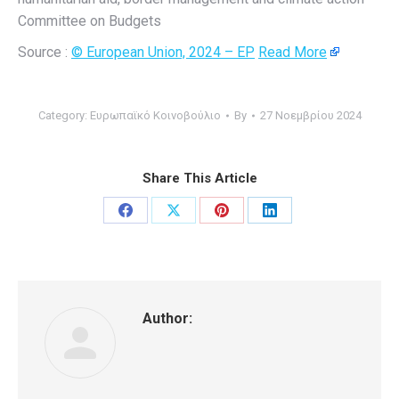
Committee on Budgets
Source :
© European Union, 2024 – EP
Read More
Category:
Ευρωπαϊκό Κοινοβούλιο
By
27 Νοεμβρίου 2024
Share This Article
Share
Share
Share
Share
on
on
on
on
Facebook
X
Pinterest
LinkedIn
Author: