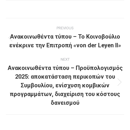
Post
PREVIOUS
navigation
Ανακοινωθέντα τύπου – Το Κοινοβούλιο
Previous
ενέκρινε την Επιτροπή «von der Leyen II»
post:
NEXT
Ανακοινωθέντα τύπου – Προϋπολογισμός
2025: αποκατάσταση περικοπών του
Συμβουλίου, ενίσχυση κομβικών
Next
post:
προγραμμάτων, διαχείριση του κόστους
δανεισμού