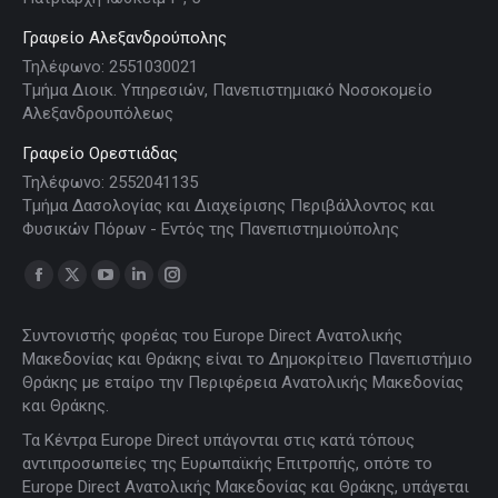
Γραφείο Αλεξανδρούπολης
Τηλέφωνο: 2551030021
Τμήμα Διοικ. Υπηρεσιών, Πανεπιστημιακό Νοσοκομείο
Αλεξανδρουπόλεως
Γραφείο Ορεστιάδας
Τηλέφωνο: 2552041135
Τμήμα Δασολογίας και Διαχείρισης Περιβάλλοντος και
Φυσικών Πόρων - Εντός της Πανεπιστημιούπολης
Find us on:
Facebook
X
YouTube
Linkedin
Instagram
page
page
page
page
page
Συντονιστής φορέας του Europe Direct Ανατολικής
opens
opens
opens
opens
opens
Μακεδονίας και Θράκης είναι το Δημοκρίτειο Πανεπιστήμιο
in
in
in
in
in
Θράκης με εταίρο την Περιφέρεια Ανατολικής Μακεδονίας
new
new
new
new
new
και Θράκης.
window
window
window
window
window
Τα Κέντρα Europe Direct υπάγονται στις κατά τόπους
αντιπροσωπείες της Ευρωπαϊκής Επιτροπής, οπότε το
Europe Direct Ανατολικής Μακεδονίας και Θράκης, υπάγεται