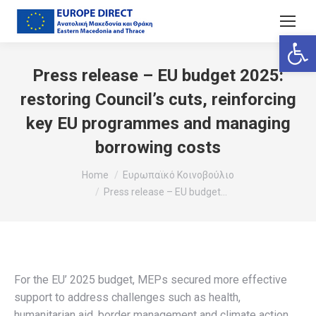
Ανοίξτε
Press release – EU budget 2025:
restoring Council’s cuts, reinforcing
key EU programmes and managing
borrowing costs
You are here:
Home
Ευρωπαϊκό Κοινοβούλιο
Press release – EU budget…
For the EU’ 2025 budget, MEPs secured more effective
support to address challenges such as health,
humanitarian aid, border management and climate action