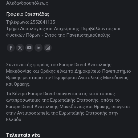
Αλεξανδρουπόλεως
Γραφείο Ορεστιάδας
Τηλέφωνο: 2552041135
Τμήμα Δασολογίας και Διαχείρισης Περιβάλλοντος και
Φυσικών Πόρων - Εντός της Πανεπιστημιούπολης
Find us on:
Facebook
X
YouTube
Linkedin
Instagram
page
page
page
page
page
Συντονιστής φορέας του Europe Direct Ανατολικής
opens
opens
opens
opens
opens
Μακεδονίας και Θράκης είναι το Δημοκρίτειο Πανεπιστήμιο
in
in
in
in
in
Θράκης με εταίρο την Περιφέρεια Ανατολικής Μακεδονίας
new
new
new
new
new
και Θράκης.
window
window
window
window
window
Τα Κέντρα Europe Direct υπάγονται στις κατά τόπους
αντιπροσωπείες της Ευρωπαϊκής Επιτροπής, οπότε το
Europe Direct Ανατολικής Μακεδονίας και Θράκης, υπάγεται
στην Αντιπροσωπεία της Ευρωπαϊκής Επιτροπής στην
Ελλάδα.
Τελευταία νέα