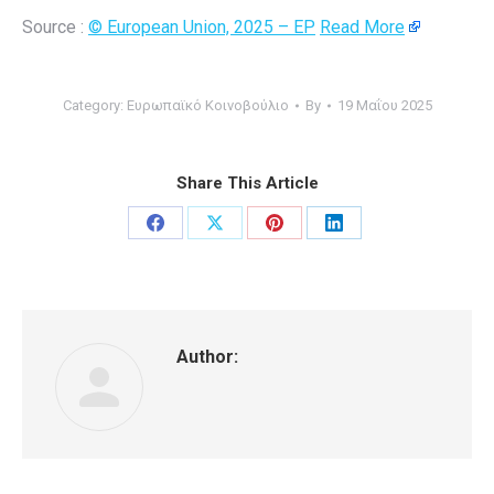
Source :
© European Union, 2025 – EP
Read More
Category:
Ευρωπαϊκό Κοινοβούλιο
By
19 Μαΐου 2025
Share This Article
Share
Share
Share
Share
on
on
on
on
Facebook
X
Pinterest
LinkedIn
Author: