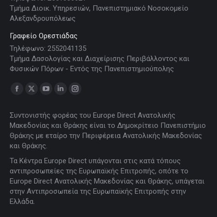
Τμήμα Διοικ. Υπηρεσιών, Πανεπιστημιακό Νοσοκομείο
Αλεξανδρουπόλεως
Γραφείο Ορεστιάδας
Τηλέφωνο: 2552041135
Τμήμα Δασολογίας και Διαχείρισης Περιβάλλοντος και
Φυσικών Πόρων - Εντός της Πανεπιστημιούπολης
Find us on:
Facebook
X
YouTube
Linkedin
Instagram
page
page
page
page
page
Συντονιστής φορέας του Europe Direct Ανατολικής
opens
opens
opens
opens
opens
Μακεδονίας και Θράκης είναι το Δημοκρίτειο Πανεπιστήμιο
in
in
in
in
in
Θράκης με εταίρο την Περιφέρεια Ανατολικής Μακεδονίας
new
new
new
new
new
και Θράκης.
window
window
window
window
window
Τα Κέντρα Europe Direct υπάγονται στις κατά τόπους
αντιπροσωπείες της Ευρωπαϊκής Επιτροπής, οπότε το
Europe Direct Ανατολικής Μακεδονίας και Θράκης, υπάγεται
στην Αντιπροσωπεία της Ευρωπαϊκής Επιτροπής στην
Ελλάδα.