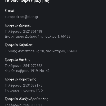
Επικοινωνήστε μαζί μας
E-mail:
europedirect@duth.gr
Γραφείο Δράμας
Τηλέφωνο: 2521351418
Διοικητήριο Δράμας 1ης Ιουλίου 1, 66133
Γραφείο Καβάλας
Εθνικής Αντιστάσεως 20, Διοικητήριο, 654 03
Γραφείο Ξάνθης
Τηλέφωνο: 2541079552
4ης Οκτωβρίου 1919, Νο. 42
Γραφείο Κομοτηνής
Τηλέφωνο: 2531039175
Πατριάρχη Ιωσκείμ Γ', 5
Γραφείο Αλεξανδρούπολης
Τηλέφωνο: 2551030021