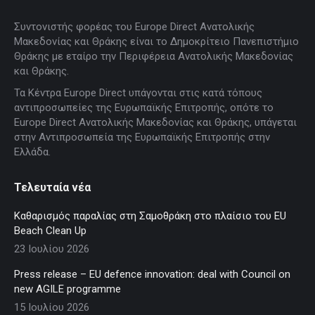
page
page
page
page
page
Συντονιστής φορέας του Europe Direct Ανατολικής
opens
opens
opens
opens
opens
Μακεδονίας και Θράκης είναι το Δημοκρίτειο Πανεπιστήμιο
in
in
in
in
in
Θράκης με εταίρο την Περιφέρεια Ανατολικής Μακεδονίας
new
new
new
new
new
και Θράκης.
window
window
window
window
window
Τα Κέντρα Europe Direct υπάγονται στις κατά τόπους
αντιπροσωπείες της Ευρωπαϊκής Επιτροπής, οπότε το
Europe Direct Ανατολικής Μακεδονίας και Θράκης, υπάγεται
στην Αντιπροσωπεία της Ευρωπαϊκής Επιτροπής στην
Ελλάδα.
Τελευταία νέα
Καθαρισμός παραλίας στη Σαμοθράκη στο πλαίσιο του EU
Beach Clean Up
23 Ιουλίου 2026
Press release – EU defence innovation: deal with Council on
new AGILE programme
15 Ιουλίου 2026