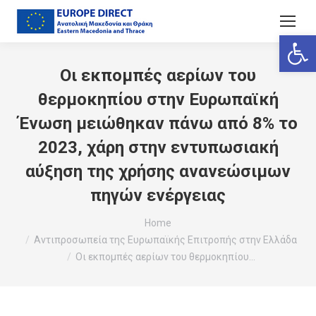
Ανοίξτε
Οι εκπομπές αερίων του
θερμοκηπίου στην Ευρωπαϊκή
Ένωση μειώθηκαν πάνω από 8% το
2023, χάρη στην εντυπωσιακή
αύξηση της χρήσης ανανεώσιμων
πηγών ενέργειας
You are here:
Home
Αντιπροσωπεία της Ευρωπαϊκής Επιτροπής στην Ελλάδα
Οι εκπομπές αερίων του θερμοκηπίου…