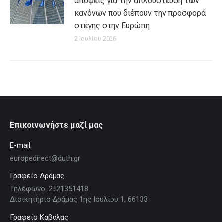
απόψεις για την απλούστευση των
κανόνων που διέπουν την προσφορά
στέγης στην Ευρώπη
2 Ιουλίου 2026
Επικοινωνήστε μαζί μας
E-mail:
europedirect@duth.gr
Γραφείο Δράμας
Τηλέφωνο: 2521351418
Διοικητήριο Δράμας 1ης Ιουλίου 1, 66133
Γραφείο Καβάλας