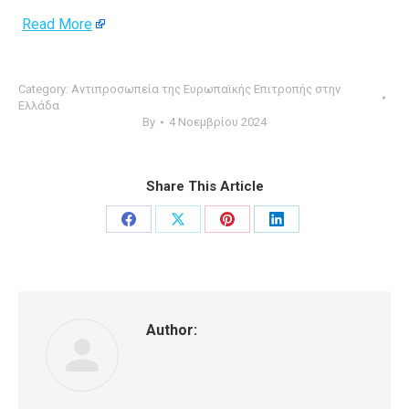
Read More
Category:
Αντιπροσωπεία της Ευρωπαϊκής Επιτροπής στην
Ελλάδα
By
4 Νοεμβρίου 2024
Share This Article
Share
Share
Share
Share
on
on
on
on
Facebook
X
Pinterest
LinkedIn
Author: