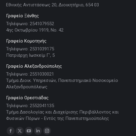
Εθνικής Αντιστάσεως 20, Διοικητήριο, 654 03
Γραφείο Ξάνθης
Τηλέφωνο: 2541079552
4ης Οκτωβρίου 1919, Νο. 42
Γραφείο Κομοτηνής
Τηλέφωνο: 2531039175
Πατριάρχη Ιωσκείμ Γ', 5
Γραφείο Αλεξανδρούπολης
Τηλέφωνο: 2551030021
Τμήμα Διοικ. Υπηρεσιών, Πανεπιστημιακό Νοσοκομείο
Αλεξανδρουπόλεως
Γραφείο Ορεστιάδας
Τηλέφωνο: 2552041135
Τμήμα Δασολογίας και Διαχείρισης Περιβάλλοντος και
Φυσικών Πόρων - Εντός της Πανεπιστημιούπολης
Find us on:
Facebook
X
YouTube
Linkedin
Instagram