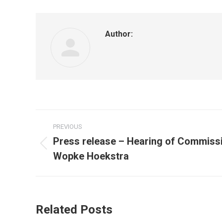
Author:
Post
PREVIOUS
navigation
Press release – Hearing of Commiss
Previous
Wopke Hoekstra
post:
Related Posts