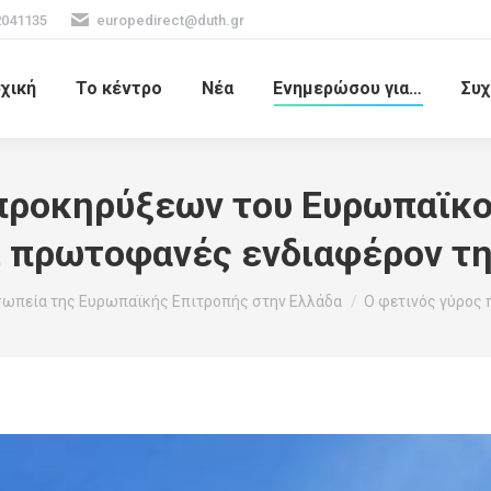
2041135
europedirect@duth.gr
χική
Το κέντρο
Νέα
Ενημερώσου για…
Συχ
 προκηρύξεων του Ευρωπαϊκο
 πρωτοφανές ενδιαφέρον τη
ωπεία της Ευρωπαϊκής Επιτροπής στην Ελλάδα
Ο φετινός γύρος