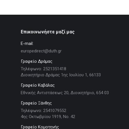
Επικοινωνήστε μαζί μας
E-mail:
europedirect@duth.gr
Γραφείο Δράμας
Τηλέφωνο: 2521351418
Διοικητήριο Δράμας 1ης Ιουλίου 1, 66133
Γραφείο Καβάλας
Εθνικής Αντιστάσεως 20, Διοικητήριο, 654 03
Γραφείο Ξάνθης
Τηλέφωνο: 2541079552
4ης Οκτωβρίου 1919, Νο. 42
Γραφείο Κομοτηνής