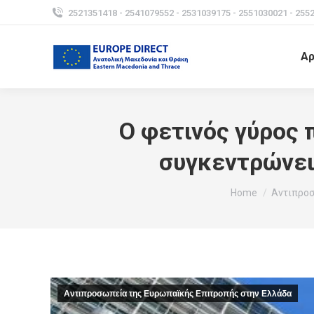
2521351418 - 2541079552 - 2531039175 - 2551030021 - 255
Αρ
Ο φετινός γύρος
συγκεντρώνει
You are here:
Home
Αντιπροσ
Αντιπροσωπεία της Ευρωπαϊκής Επιτροπής στην Ελλάδα