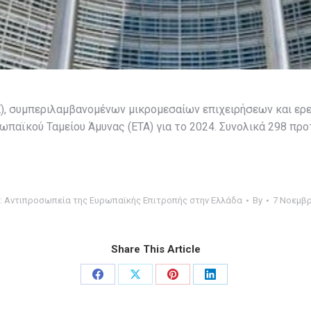
Ε), συμπεριλαμβανομένων μικρομεσαίων επιχειρήσεων και ε
αϊκού Ταμείου Άμυνας (ΕΤΑ) για το 2024. Συνολικά 298 προτ
:
Αντιπροσωπεία της Ευρωπαϊκής Επιτροπής στην Ελλάδα
By
7 Νοεμβρ
Share This Article
Share
Share
Share
Share
on
on
on
on