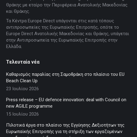
in
in
in
in
in
Θράκης με εταίρο την Περιφέρεια Ανατολικής Μακεδονίας
new
new
new
new
new
και Θράκης.
window
window
window
window
window
Τα Κέντρα Europe Direct υπάγονται στις κατά τόπους
αντιπροσωπείες της Ευρωπαϊκής Επιτροπής, οπότε το
Europe Direct Ανατολικής Μακεδονίας και Θράκης, υπάγεται
στην Αντιπροσωπεία της Ευρωπαϊκής Επιτροπής στην
Ελλάδα.
Τελευταία νέα
Καθαρισμός παραλίας στη Σαμοθράκη στο πλαίσιο του EU
Beach Clean Up
23 Ιουλίου 2026
Press release – EU defence innovation: deal with Council on
new AGILE programme
15 Ιουλίου 2026
Πιλοτικά έργα στο πλαίσιο της Εγγύησης Δεξιοτήτων της
Ευρωπαϊκής Επιτροπής για τη στήριξη των εργαζομένων