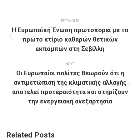
Post
PREVIOUS
navigation
Η Ευρωπαϊκή Ένωση πρωτοπορεί με το
πρώτο κτίριο καθαρών θετικών
Previous
post:
εκπομπών στη Σεβίλλη
NEXT
Οι Ευρωπαίοι πολίτες θεωρούν ότι η
αντιμετώπιση της κλιματικής αλλαγής
Next
αποτελεί προτεραιότητα και στηρίζουν
post:
την ενεργειακή ανεξαρτησία
Related Posts