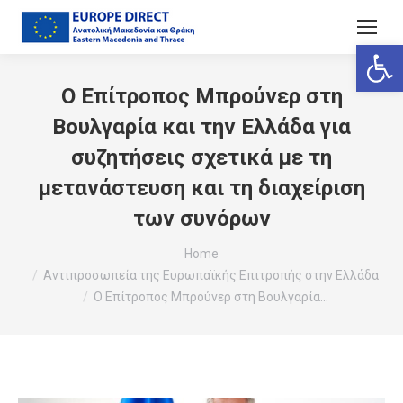
Ανοίξτε
Ο Επίτροπος Μπρούνερ στη
Βουλγαρία και την Ελλάδα για
συζητήσεις σχετικά με τη
μετανάστευση και τη διαχείριση
των συνόρων
You are here:
Home
Αντιπροσωπεία της Ευρωπαϊκής Επιτροπής στην Ελλάδα
Ο Επίτροπος Μπρούνερ στη Βουλγαρία…