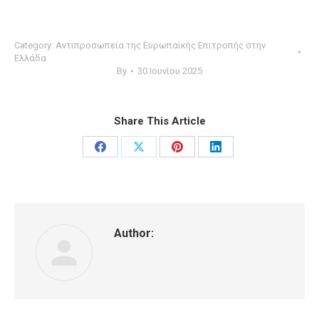
Category:
Αντιπροσωπεία της Ευρωπαϊκής Επιτροπής στην
Ελλάδα
By
30 Ιουνίου 2025
Share This Article
Share
Share
Share
Share
on
on
on
on
Facebook
X
Pinterest
LinkedIn
Author: