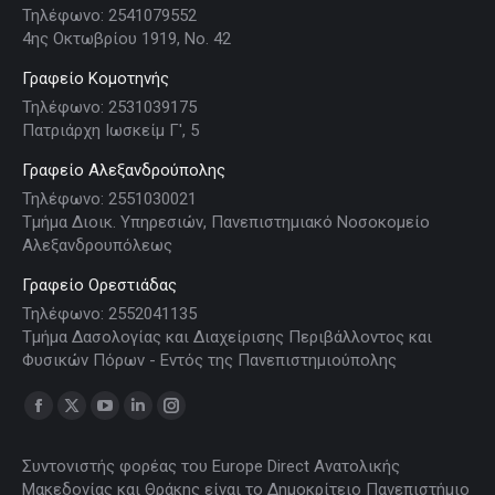
Τηλέφωνο: 2541079552
4ης Οκτωβρίου 1919, Νο. 42
Γραφείο Κομοτηνής
Τηλέφωνο: 2531039175
Πατριάρχη Ιωσκείμ Γ', 5
Γραφείο Αλεξανδρούπολης
Τηλέφωνο: 2551030021
Τμήμα Διοικ. Υπηρεσιών, Πανεπιστημιακό Νοσοκομείο
Αλεξανδρουπόλεως
Γραφείο Ορεστιάδας
Τηλέφωνο: 2552041135
Τμήμα Δασολογίας και Διαχείρισης Περιβάλλοντος και
Φυσικών Πόρων - Εντός της Πανεπιστημιούπολης
Find us on:
Facebook
X
YouTube
Linkedin
Instagram
page
page
page
page
page
Συντονιστής φορέας του Europe Direct Ανατολικής
opens
opens
opens
opens
opens
Μακεδονίας και Θράκης είναι το Δημοκρίτειο Πανεπιστήμιο