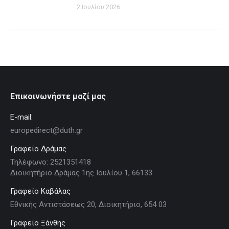
2 Ιουλίου 2026
Επικοινωνήστε μαζί μας
E-mail:
europedirect@duth.gr
Γραφείο Δράμας
Τηλέφωνο: 2521351418
Διοικητήριο Δράμας 1ης Ιουλίου 1, 66133
Γραφείο Καβάλας
Εθνικής Αντιστάσεως 20, Διοικητήριο, 654 03
Γραφείο Ξάνθης