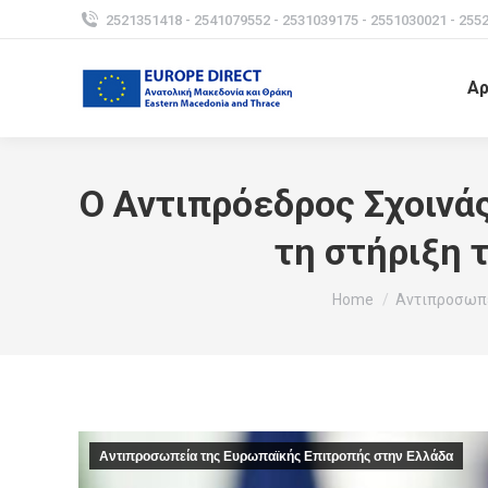
2521351418 - 2541079552 - 2531039175 - 2551030021 - 255
Αρ
Ο Αντιπρόεδρος Σχοινάς
τη στήριξη 
You are here:
Home
Αντιπροσωπε
Αντιπροσωπεία της Ευρωπαϊκής Επιτροπής στην Ελλάδα