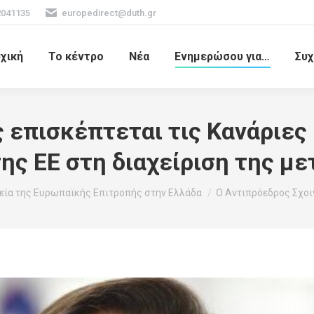
2041135
europedirect@duth.gr
χική
Το κέντρο
Νέα
Ενημερώσου για…
Συχ
 επισκέπτεται τις Κανάριες
της ΕΕ στη διαχείριση της μ
ία της Ευρωπαϊκής Επιτροπής στην Ελλάδα
Ο Αντιπρόεδρος Σχοι