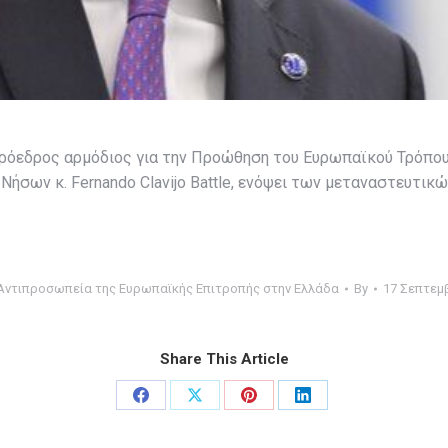
ιπρόεδρος αρμόδιος για την Προώθηση του Ευρωπαϊκού Τρόπου
ήσων κ. Fernando Clavijo Battle, ενόψει των μεταναστευτικ
Αντιπροσωπεία της Ευρωπαϊκής Επιτροπής στην Ελλάδα
By
17 Σεπτεμ
Share This Article
Share
Share
Share
Share
on
on
on
on