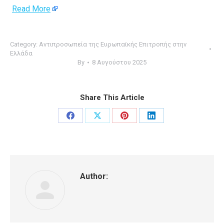
Read More
Category:
Αντιπροσωπεία της Ευρωπαϊκής Επιτροπής στην
Ελλάδα
By
8 Αυγούστου 2025
Share This Article
Share
Share
Share
Share
on
on
on
on
Facebook
X
Pinterest
LinkedIn
Author: