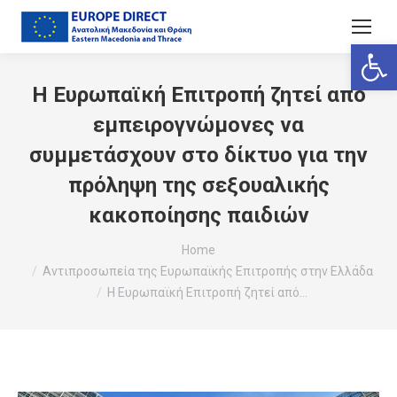
Ανοίξτε
Η Ευρωπαϊκή Επιτροπή ζητεί από
εμπειρογνώμονες να
συμμετάσχουν στο δίκτυο για την
πρόληψη της σεξουαλικής
κακοποίησης παιδιών
You are here:
Home
Αντιπροσωπεία της Ευρωπαϊκής Επιτροπής στην Ελλάδα
Η Ευρωπαϊκή Επιτροπή ζητεί από…