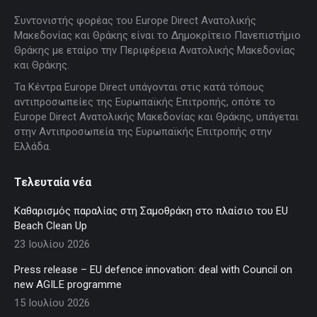
page
page
page
page
page
Συντονιστής φορέας του Europe Direct Ανατολικής
opens
opens
opens
opens
opens
Μακεδονίας και Θράκης είναι το Δημοκρίτειο Πανεπιστήμιο
in
in
in
in
in
Θράκης με εταίρο την Περιφέρεια Ανατολικής Μακεδονίας
new
new
new
new
new
και Θράκης.
window
window
window
window
window
Τα Κέντρα Europe Direct υπάγονται στις κατά τόπους
αντιπροσωπείες της Ευρωπαϊκής Επιτροπής, οπότε το
Europe Direct Ανατολικής Μακεδονίας και Θράκης, υπάγεται
στην Αντιπροσωπεία της Ευρωπαϊκής Επιτροπής στην
Ελλάδα.
Τελευταία νέα
Καθαρισμός παραλίας στη Σαμοθράκη στο πλαίσιο του EU
Beach Clean Up
23 Ιουλίου 2026
Press release – EU defence innovation: deal with Council on
new AGILE programme
15 Ιουλίου 2026