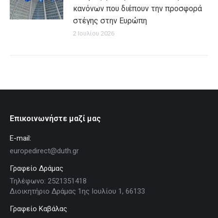
κανόνων που διέπουν την προσφορά
στέγης στην Ευρώπη
2 Ιουλίου 2026
Επικοινωνήστε μαζί μας
E-mail:
europedirect@duth.gr
Γραφείο Δράμας
Τηλέφωνο: 2521351418
Διοικητήριο Δράμας 1ης Ιουλίου 1, 66133
Γραφείο Καβάλας