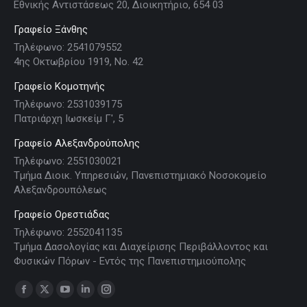
Εθνικής Αντιστάσεως 20, Διοικητήριο, 654 03
Γραφείο Ξάνθης
Τηλέφωνο: 2541079552
4ης Οκτωβρίου 1919, Νο. 42
Γραφείο Κομοτηνής
Τηλέφωνο: 2531039175
Πατριάρχη Ιωσκείμ Γ', 5
Γραφείο Αλεξανδρούπολης
Τηλέφωνο: 2551030021
Τμήμα Διοικ. Υπηρεσιών, Πανεπιστημιακό Νοσοκομείο
Αλεξανδρουπόλεως
Γραφείο Ορεστιάδας
Τηλέφωνο: 2552041135
Τμήμα Δασολογίας και Διαχείρισης Περιβάλλοντος και
Φυσικών Πόρων - Εντός της Πανεπιστημιούπολης
Find us on:
Facebook
X
YouTube
Linkedin
Instagram