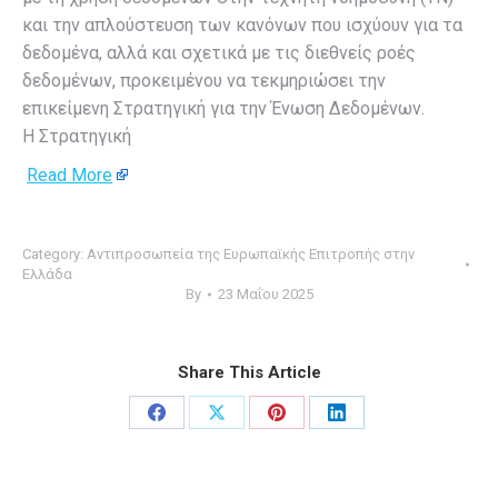
και την απλούστευση των κανόνων που ισχύουν για τα
δεδομένα, αλλά και σχετικά με τις διεθνείς ροές
δεδομένων, προκειμένου να τεκμηριώσει την
επικείμενη Στρατηγική για την Ένωση Δεδομένων.
Η Στρατηγική
Read More
Category:
Αντιπροσωπεία της Ευρωπαϊκής Επιτροπής στην
Ελλάδα
By
23 Μαΐου 2025
Share This Article
Share
Share
Share
Share
on
on
on
on
Facebook
X
Pinterest
LinkedIn