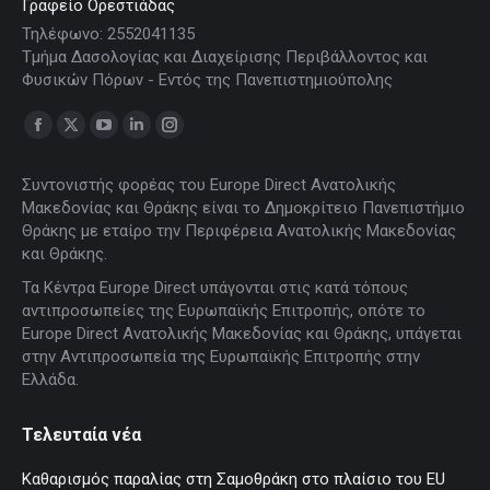
Γραφείο Ορεστιάδας
Τηλέφωνο: 2552041135
Τμήμα Δασολογίας και Διαχείρισης Περιβάλλοντος και
Φυσικών Πόρων - Εντός της Πανεπιστημιούπολης
Find us on:
Facebook
X
YouTube
Linkedin
Instagram
page
page
page
page
page
Συντονιστής φορέας του Europe Direct Ανατολικής
opens
opens
opens
opens
opens
Μακεδονίας και Θράκης είναι το Δημοκρίτειο Πανεπιστήμιο
in
in
in
in
in
Θράκης με εταίρο την Περιφέρεια Ανατολικής Μακεδονίας
new
new
new
new
new
και Θράκης.
window
window
window
window
window
Τα Κέντρα Europe Direct υπάγονται στις κατά τόπους
αντιπροσωπείες της Ευρωπαϊκής Επιτροπής, οπότε το
Europe Direct Ανατολικής Μακεδονίας και Θράκης, υπάγεται
στην Αντιπροσωπεία της Ευρωπαϊκής Επιτροπής στην
Ελλάδα.
Τελευταία νέα
Καθαρισμός παραλίας στη Σαμοθράκη στο πλαίσιο του EU