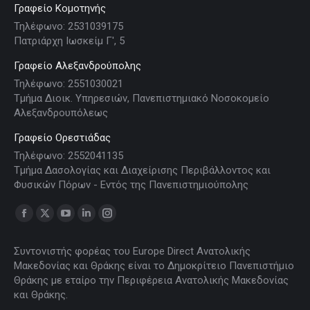
Γραφείο Κομοτηνής
Τηλέφωνο: 2531039175
Πατριάρχη Ιωσκείμ Γ', 5
Γραφείο Αλεξανδρούπολης
Τηλέφωνο: 2551030021
Τμήμα Διοικ. Υπηρεσιών, Πανεπιστημιακό Νοσοκομείο
Αλεξανδρουπόλεως
Γραφείο Ορεστιάδας
Τηλέφωνο: 2552041135
Τμήμα Δασολογίας και Διαχείρισης Περιβάλλοντος και
Φυσικών Πόρων - Εντός της Πανεπιστημιούπολης
Find us on:
Facebook
X
YouTube
Linkedin
Instagram
page
page
page
page
page
Συντονιστής φορέας του Europe Direct Ανατολικής
opens
opens
opens
opens
opens
Μακεδονίας και Θράκης είναι το Δημοκρίτειο Πανεπιστήμιο
in
in
in
in
in
Θράκης με εταίρο την Περιφέρεια Ανατολικής Μακεδονίας
new
new
new
new
new
και Θράκης.