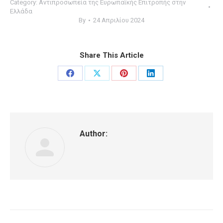
Category:
Αντιπροσωπεία της Ευρωπαϊκής Επιτροπής στην
Ελλάδα
By
24 Απριλίου 2024
Share This Article
Share
Share
Share
Share
on
on
on
on
Facebook
X
Pinterest
LinkedIn
Author:
Post