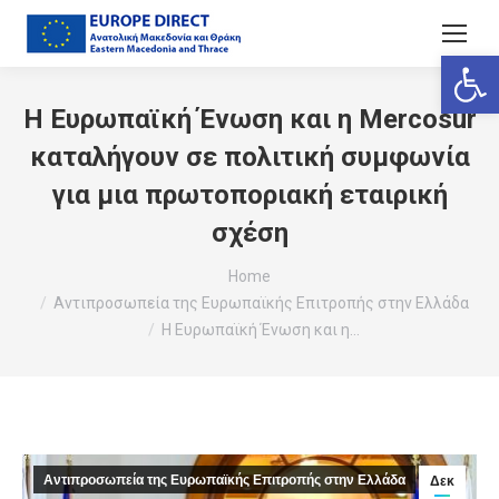
Ανοίξτε
Η Ευρωπαϊκή Ένωση και η Mercosur
καταλήγουν σε πολιτική συμφωνία
για μια πρωτοποριακή εταιρική
σχέση
You are here:
Home
Αντιπροσωπεία της Ευρωπαϊκής Επιτροπής στην Ελλάδα
Η Ευρωπαϊκή Ένωση και η…
Αντιπροσωπεία της Ευρωπαϊκής Επιτροπής στην Ελλάδα
Δεκ