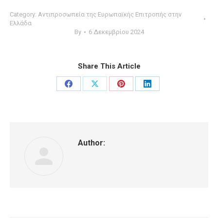
Category:
Αντιπροσωπεία της Ευρωπαϊκής Επιτροπής στην
Ελλάδα
By
6 Δεκεμβρίου 2024
Share This Article
Share
Share
Share
Share
on
on
on
on
Facebook
X
Pinterest
LinkedIn
Author: