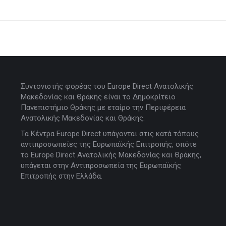
Συντονιστής φορέας του Europe Direct Ανατολικής
Μακεδονίας και Θράκης είναι το Δημοκρίτειο
Πανεπιστήμιο Θράκης με εταίρο την Περιφέρεια
Ανατολικής Μακεδονίας και Θράκης.
Τα Κέντρα Europe Direct υπάγονται στις κατά τόπους
αντιπροσωπείες της Ευρωπαϊκής Επιτροπής, οπότε
το Europe Direct Ανατολικής Μακεδονίας και Θράκης,
υπάγεται στην Αντιπροσωπεία της Ευρωπαϊκής
Επιτροπής στην Ελλάδα.