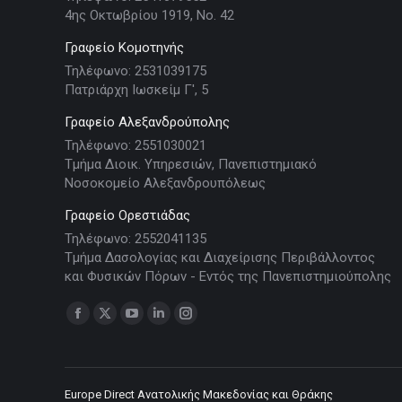
4ης Οκτωβρίου 1919, Νο. 42
Γραφείο Κομοτηνής
Τηλέφωνο: 2531039175
Πατριάρχη Ιωσκείμ Γ', 5
Γραφείο Αλεξανδρούπολης
Τηλέφωνο: 2551030021
Τμήμα Διοικ. Υπηρεσιών, Πανεπιστημιακό
Νοσοκομείο Αλεξανδρουπόλεως
Γραφείο Ορεστιάδας
Τηλέφωνο: 2552041135
Τμήμα Δασολογίας και Διαχείρισης Περιβάλλοντος
και Φυσικών Πόρων - Εντός της Πανεπιστημιούπολης
Find us on:
Facebook
X
YouTube
Linkedin
Instagram
page
page
page
page
page
opens
opens
opens
opens
opens
in
in
in
in
in
Europe Direct Ανατολικής Μακεδονίας και Θράκης