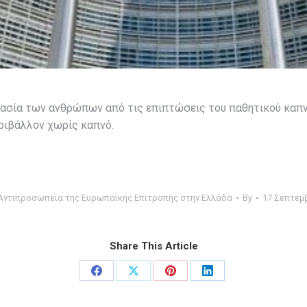
τασία των ανθρώπων από τις επιπτώσεις του παθητικού καπ
ριβάλλον χωρίς καπνό.
Αντιπροσωπεία της Ευρωπαϊκής Επιτροπής στην Ελλάδα
By
17 Σεπτεμ
Share This Article
Share
Share
Share
Share
on
on
on
on