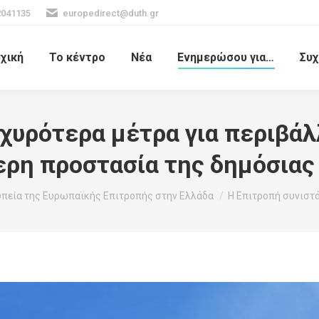
2041135
europedirect@duth.gr
χική
Το κέντρο
Νέα
Ενημερώσου για…
Συχ
σχυρότερα μέτρα για περιβάλ
ρη προστασία της δημόσιας
πεία της Ευρωπαϊκής Επιτροπής στην Ελλάδα
Η Επιτροπή συνιστ