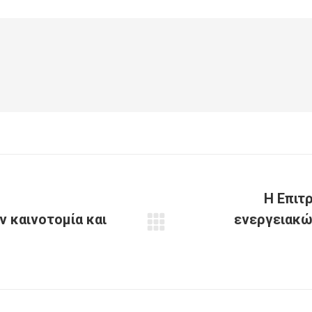
Facebook
X
Pinterest
LinkedIn
Η Επιτ
ν καινοτομία και
ενεργειακώ
Next
post: