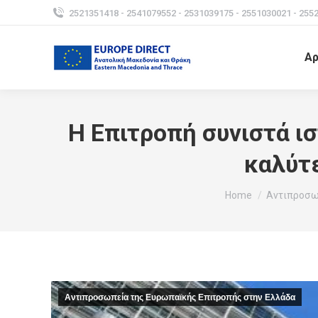
2521351418 - 2541079552 - 2531039175 - 2551030021 - 255
Αρ
Η Επιτροπή συνιστά ι
καλύτε
You are here:
Home
Αντιπροσω
Αντιπροσωπεία της Ευρωπαϊκής Επιτροπής στην Ελλάδα