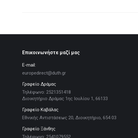
Επικοινωνήστε μαζί μας
E-mail:
europedirect@duth.gr
Γραφείο Δράμας
Τηλέφωνο: 2521351418
Διοικητήριο Δράμας 1ης Ιουλίου 1, 66133
Γραφείο Καβάλας
Εθνικής Αντιστάσεως 20, Διοικητήριο, 654 03
Γραφείο Ξάνθης
Τηλέφωνο: 2541079552