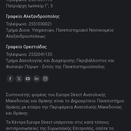
Πατριάρχη Ιωσκείμ Γ', 5
Γραφείο Αλεξανδρούπολης
Τηλέφωνο: 2551030021
Τμήμα Διοικ. Υπηρεσιών, Πανεπιστημιακό Νοσοκομείο
Αλεξανδρουπόλεως
Γραφείο Ορεστιάδας
Τηλέφωνο: 2552041135
Τμήμα Δασολογίας και Διαχείρισης Περιβάλλοντος και
Φυσικών Πόρων - Εντός της Πανεπιστημιούπολης
Find us on:
Facebook
X
YouTube
Linkedin
Instagram
page
page
page
page
page
Συντονιστής φορέας του Europe Direct Ανατολικής
opens
opens
opens
opens
opens
Μακεδονίας και Θράκης είναι το Δημοκρίτειο Πανεπιστήμιο
in
in
in
in
in
Θράκης με εταίρο την Περιφέρεια Ανατολικής Μακεδονίας
new
new
new
new
new
και Θράκης.
window
window
window
window
window
Τα Κέντρα Europe Direct υπάγονται στις κατά τόπους
αντιπροσωπείες της Ευρωπαϊκής Επιτροπής, οπότε το