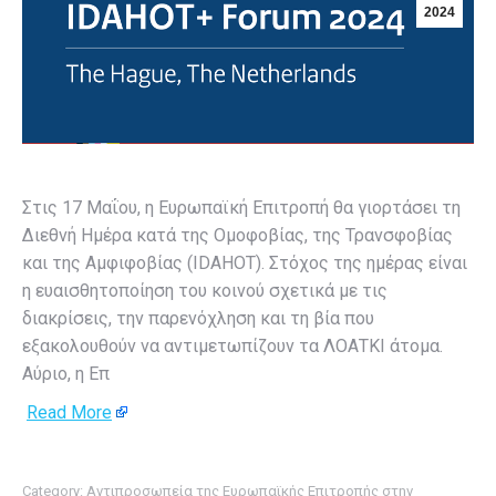
2024
Στις 17 Μαΐου, η Ευρωπαϊκή Επιτροπή θα γιορτάσει τη
Διεθνή Ημέρα κατά της Ομοφοβίας, της Τρανσφοβίας
και της Αμφιφοβίας (IDAHOT). Στόχος της ημέρας είναι
η ευαισθητοποίηση του κοινού σχετικά με τις
διακρίσεις, την παρενόχληση και τη βία που
εξακολουθούν να αντιμετωπίζουν τα ΛΟΑΤΚΙ άτομα.
Αύριο, η Επ
Read More
Category:
Αντιπροσωπεία της Ευρωπαϊκής Επιτροπής στην