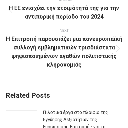
navigation
Η ΕΕ ενισχύει την ετοιμότητά της για την
Previous
αντιπυρική περίοδο του 2024
post:
NEXT
Η Επιτροπή παρουσιάζει μια πανευρωπαϊκή
συλλογή εμβληματικών τρισδιάστατα
Next
ψηφιοποιημένων αγαθών πολιτιστικής
post:
κληρονομιάς
Related Posts
Πιλοτικά έργα στο πλαίσιο της
Εγγύησης Δεξιοτήτων της
Ευρωπαϊκής Επιτροπής για τη