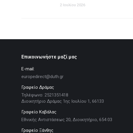
2 Ιουλίου 2026
Επικοινωνήστε μαζί μας
E-mail:
europedirect@duth.gr
Γραφείο Δράμας
Τηλέφωνο: 2521351418
Διοικητήριο Δράμας 1ης Ιουλίου 1, 66133
Γραφείο Καβάλας
Εθνικής Αντιστάσεως 20, Διοικητήριο, 654 03
Γραφείο Ξάνθης