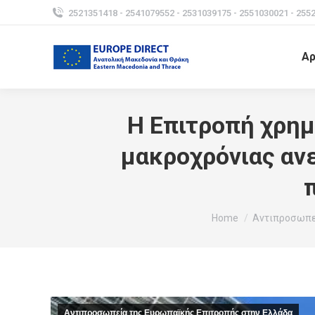
2521351418 - 2541079552 - 2531039175 - 2551030021 - 255
Αρ
Η Επιτροπή χρημ
μακροχρόνιας ανε
You are here:
Home
Αντιπροσωπε
Αντιπροσωπεία της Ευρωπαϊκής Επιτροπής στην Ελλάδα