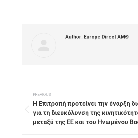
Author:
Europe Direct ΑΜΘ
Post
PREVIOUS
navigation
Η Επιτροπή προτείνει την έναρξη 
για τη διευκόλυνση της κινητικότη
Previous
post:
μεταξύ της ΕΕ και του Ηνωμένου Βα