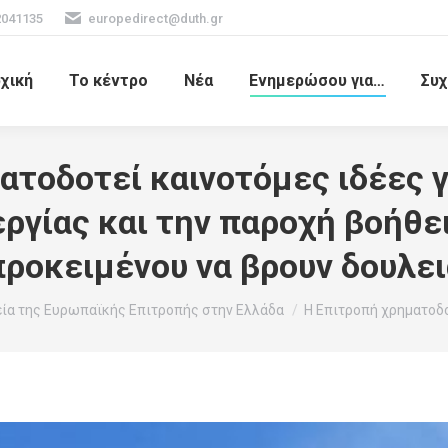
2041135
europedirect@duth.gr
χική
Το κέντρο
Νέα
Ενημερώσου για…
Συχ
ατοδοτεί καινοτόμες ιδέες γ
ργίας και την παροχή βοήθε
προκειμένου να βρουν δουλει
ία της Ευρωπαϊκής Επιτροπής στην Ελλάδα
Η Επιτροπή χρηματοδο