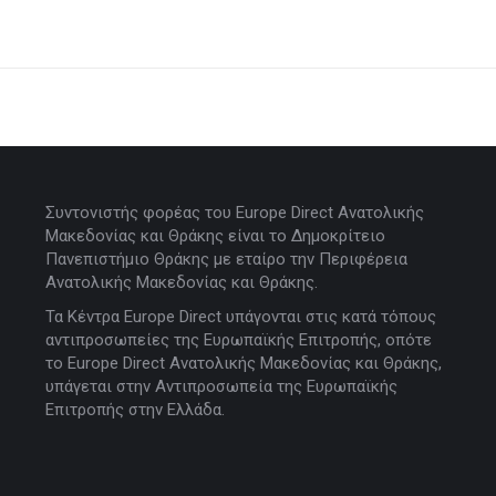
Συντονιστής φορέας του Europe Direct Ανατολικής
Μακεδονίας και Θράκης είναι το Δημοκρίτειο
Πανεπιστήμιο Θράκης με εταίρο την Περιφέρεια
Ανατολικής Μακεδονίας και Θράκης.
Τα Κέντρα Europe Direct υπάγονται στις κατά τόπους
αντιπροσωπείες της Ευρωπαϊκής Επιτροπής, οπότε
το Europe Direct Ανατολικής Μακεδονίας και Θράκης,
υπάγεται στην Αντιπροσωπεία της Ευρωπαϊκής
Επιτροπής στην Ελλάδα.