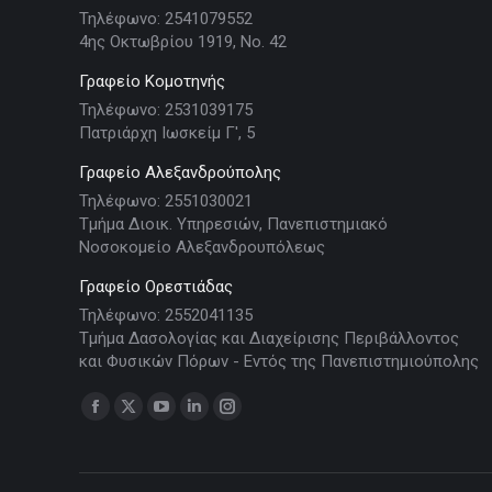
Τηλέφωνο: 2541079552
4ης Οκτωβρίου 1919, Νο. 42
Γραφείο Κομοτηνής
Τηλέφωνο: 2531039175
Πατριάρχη Ιωσκείμ Γ', 5
Γραφείο Αλεξανδρούπολης
Τηλέφωνο: 2551030021
Τμήμα Διοικ. Υπηρεσιών, Πανεπιστημιακό
Νοσοκομείο Αλεξανδρουπόλεως
Γραφείο Ορεστιάδας
Τηλέφωνο: 2552041135
Τμήμα Δασολογίας και Διαχείρισης Περιβάλλοντος
και Φυσικών Πόρων - Εντός της Πανεπιστημιούπολης
Find us on:
Facebook
X
YouTube
Linkedin
Instagram
page
page
page
page
page
opens
opens
opens
opens
opens