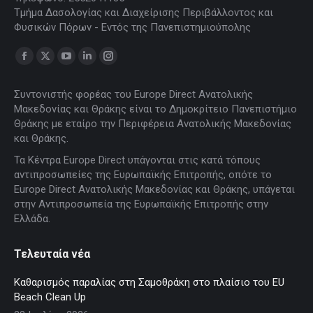
Τμήμα Δασολογίας και Διαχείρισης Περιβάλλοντος και
Φυσικών Πόρων - Εντός της Πανεπιστημιούπολης
Find us on:
Facebook
X
YouTube
Linkedin
Instagram
page
page
page
page
page
Συντονιστής φορέας του Europe Direct Ανατολικής
opens
opens
opens
opens
opens
Μακεδονίας και Θράκης είναι το Δημοκρίτειο Πανεπιστήμιο
in
in
in
in
in
Θράκης με εταίρο την Περιφέρεια Ανατολικής Μακεδονίας
new
new
new
new
new
και Θράκης.
window
window
window
window
window
Τα Κέντρα Europe Direct υπάγονται στις κατά τόπους
αντιπροσωπείες της Ευρωπαϊκής Επιτροπής, οπότε το
Europe Direct Ανατολικής Μακεδονίας και Θράκης, υπάγεται
στην Αντιπροσωπεία της Ευρωπαϊκής Επιτροπής στην
Ελλάδα.
Τελευταία νέα
Καθαρισμός παραλίας στη Σαμοθράκη στο πλαίσιο του EU
Beach Clean Up