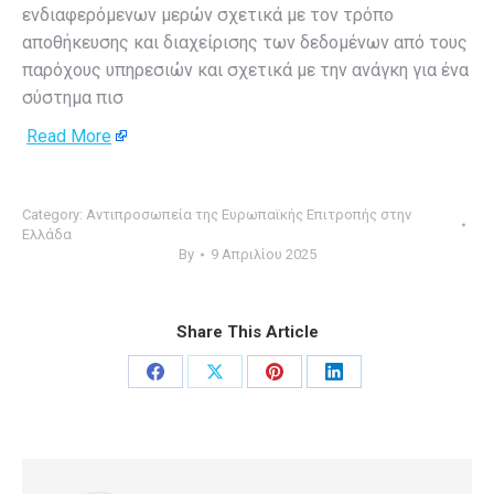
ενδιαφερόμενων μερών σχετικά με τον τρόπο
αποθήκευσης και διαχείρισης των δεδομένων από τους
παρόχους υπηρεσιών και σχετικά με την ανάγκη για ένα
σύστημα πισ
Read More
Category:
Αντιπροσωπεία της Ευρωπαϊκής Επιτροπής στην
Ελλάδα
By
9 Απριλίου 2025
Share This Article
Share
Share
Share
Share
on
on
on
on
Facebook
X
Pinterest
LinkedIn