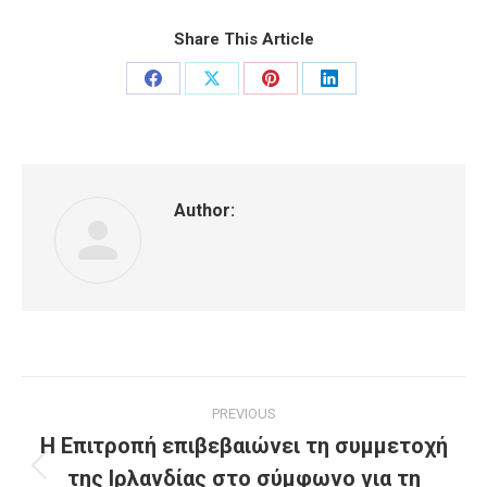
Share This Article
Share
Share
Share
Share
on
on
on
on
Facebook
X
Pinterest
LinkedIn
Author:
Post
PREVIOUS
navigation
Η Επιτροπή επιβεβαιώνει τη συμμετοχή
της Ιρλανδίας στο σύμφωνο για τη
Previous