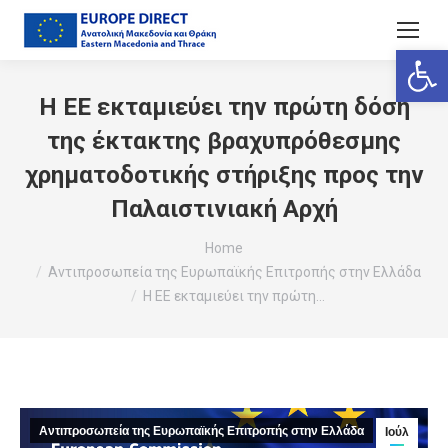
Ανοίξτε
Η ΕΕ εκταμιεύει την πρώτη δόση
της έκτακτης βραχυπρόθεσμης
χρηματοδοτικής στήριξης προς την
Παλαιστινιακή Αρχή
You are here:
Home
Αντιπροσωπεία της Ευρωπαϊκής Επιτροπής στην Ελλάδα
Η ΕΕ εκταμιεύει την πρώτη…
Αντιπροσωπεία της Ευρωπαϊκής Επιτροπής στην Ελλάδα
Ιούλ