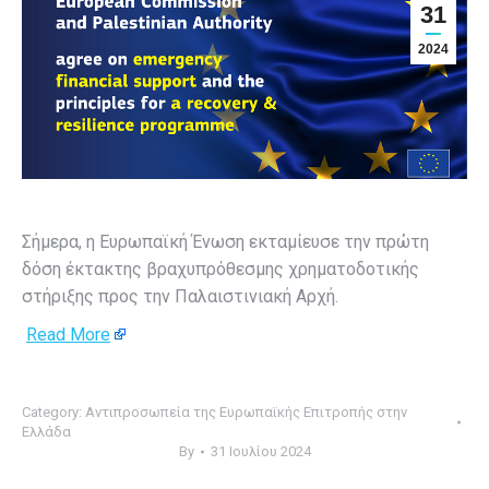
31
2024
Σήμερα, η Ευρωπαϊκή Ένωση εκταμίευσε την πρώτη
δόση έκτακτης βραχυπρόθεσμης χρηματοδοτικής
στήριξης προς την Παλαιστινιακή Αρχή.
Read More
Category:
Αντιπροσωπεία της Ευρωπαϊκής Επιτροπής στην
Ελλάδα
By
31 Ιουλίου 2024