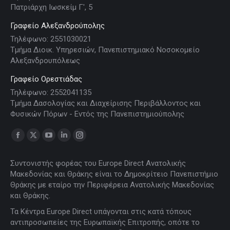
Πατριάρχη Ιωσκείμ Γ', 5
Γραφείο Αλεξανδρούπολης
Τηλέφωνο: 2551030021
Τμήμα Διοικ. Υπηρεσιών, Πανεπιστημιακό Νοσοκομείο
Αλεξανδρουπόλεως
Γραφείο Ορεστιάδας
Τηλέφωνο: 2552041135
Τμήμα Δασολογίας και Διαχείρισης Περιβάλλοντος και
Φυσικών Πόρων - Εντός της Πανεπιστημιούπολης
Find us on:
Facebook
X
YouTube
Linkedin
Instagram
page
page
page
page
page
Συντονιστής φορέας του Europe Direct Ανατολικής
opens
opens
opens
opens
opens
Μακεδονίας και Θράκης είναι το Δημοκρίτειο Πανεπιστήμιο
in
in
in
in
in
Θράκης με εταίρο την Περιφέρεια Ανατολικής Μακεδονίας
new
new
new
new
new
και Θράκης.
window
window
window
window
window
Τα Κέντρα Europe Direct υπάγονται στις κατά τόπους
αντιπροσωπείες της Ευρωπαϊκής Επιτροπής, οπότε το