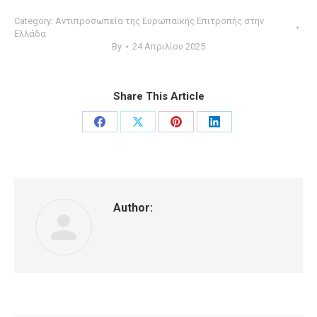
Category:
Αντιπροσωπεία της Ευρωπαϊκής Επιτροπής στην
Ελλάδα
By
24 Απριλίου 2025
Share This Article
Share
Share
Share
Share
on
on
on
on
Facebook
X
Pinterest
LinkedIn
Author: