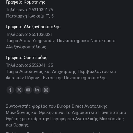
Γραφείο Κομοτηνής
Τηλέφωνο: 2531039175
Πατριάρχη Ιωσκείμ Γ', 5
Γραφείο Αλεξανδρούπολης
Τηλέφωνο: 2551030021
Τμήμα Διοικ. Υπηρεσιών, Πανεπιστημιακό Νοσοκομείο
Αλεξανδρουπόλεως
Γραφείο Ορεστιάδας
Τηλέφωνο: 2552041135
Τμήμα Δασολογίας και Διαχείρισης Περιβάλλοντος και
Φυσικών Πόρων - Εντός της Πανεπιστημιούπολης
Find us on:
Facebook
X
YouTube
Linkedin
Instagram
page
page
page
page
page
Συντονιστής φορέας του Europe Direct Ανατολικής
opens
opens
opens
opens
opens
Μακεδονίας και Θράκης είναι το Δημοκρίτειο Πανεπιστήμιο
in
in
in
in
in
Θράκης με εταίρο την Περιφέρεια Ανατολικής Μακεδονίας
new
new
new
new
new
και Θράκης.
window
window
window
window
window