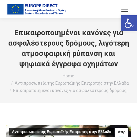
Ανοίξτε
Επικαιροποιημένοι κανόνες για
ασφαλέστερους δρόμους, λιγότερη
ατμοσφαιρική ρύπανση και
ψηφιακά έγγραφα οχημάτων
You are here:
Home
Αντιπροσωπεία της Ευρωπαϊκής Επιτροπής στην Ελλάδα
Επικαιροποιημένοι κανόνες για ασφαλέστερους δρόμους,…
Αντιπροσωπεία της Ευρωπαϊκής Επιτροπής στην Ελλάδα
Απρ