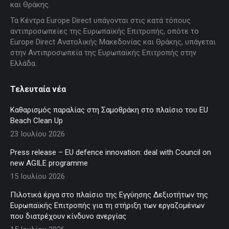
new
new
new
new
new
και Θράκης.
window
window
window
window
window
Τα Κέντρα Europe Direct υπάγονται στις κατά τόπους
αντιπροσωπείες της Ευρωπαϊκής Επιτροπής, οπότε το
Europe Direct Ανατολικής Μακεδονίας και Θράκης, υπάγεται
στην Αντιπροσωπεία της Ευρωπαϊκής Επιτροπής στην
Ελλάδα.
Τελευταία νέα
Καθαρισμός παραλίας στη Σαμοθράκη στο πλαίσιο του EU
Beach Clean Up
23 Ιουλίου 2026
Press release – EU defence innovation: deal with Council on
new AGILE programme
15 Ιουλίου 2026
Πιλοτικά έργα στο πλαίσιο της Εγγύησης Δεξιοτήτων της
Ευρωπαϊκής Επιτροπής για τη στήριξη των εργαζομένων
που διατρέχουν κίνδυνο ανεργίας