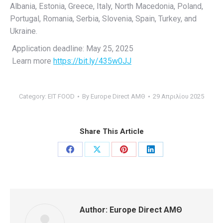
Albania, Estonia, Greece, Italy, North Macedonia, Poland,
Portugal, Romania, Serbia, Slovenia, Spain, Turkey, and
Ukraine.
Application deadline: May 25, 2025
Learn more
https://bit.ly/435w0JJ
Category:
EIT FOOD
By
Europe Direct ΑΜΘ
29 Απριλίου 2025
Share This Article
Share
Share
Share
Share
on
on
on
on
Facebook
X
Pinterest
LinkedIn
Author:
Europe Direct ΑΜΘ