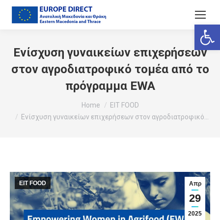
Ανοίξτε
Ενίσχυση γυναικείων επιχερήσεων
στον αγροδιατροφικό τομέα από το
πρόγραμμα EWA
You are here:
Home
EIT FOOD
Ενίσχυση γυναικείων επιχερήσεων στον αγροδιατροφικό…
EIT FOOD
Απρ
29
2025