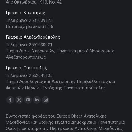
4ης Οκτωβρίου 1919, Νο. 42
Γραφείο Κομοτηνής
Τηλέφωνο: 2531039175
Πατριάρχη Ιωσκείμ Γ', 5
Γραφείο Αλεξανδρούπολης
Τηλέφωνο: 2551030021
Τμήμα Διοικ. Υπηρεσιών, Πανεπιστημιακό Νοσοκομείο
Αλεξανδρουπόλεως
Γραφείο Ορεστιάδας
Τηλέφωνο: 2552041135
Τμήμα Δασολογίας και Διαχείρισης Περιβάλλοντος και
Φυσικών Πόρων - Εντός της Πανεπιστημιούπολης
Find us on:
Facebook
X
YouTube
Linkedin
Instagram
page
page
page
page
page
Συντονιστής φορέας του Europe Direct Ανατολικής
opens
opens
opens
opens
opens
Μακεδονίας και Θράκης είναι το Δημοκρίτειο Πανεπιστήμιο
in
in
in
in
in
Θράκης με εταίρο την Περιφέρεια Ανατολικής Μακεδονίας