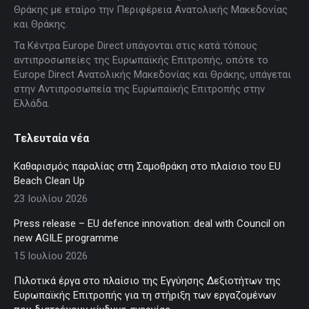
in
in
in
in
in
Θράκης με εταίρο την Περιφέρεια Ανατολικής Μακεδονίας
new
new
new
new
new
και Θράκης.
window
window
window
window
window
Τα Κέντρα Europe Direct υπάγονται στις κατά τόπους
αντιπροσωπείες της Ευρωπαϊκής Επιτροπής, οπότε το
Europe Direct Ανατολικής Μακεδονίας και Θράκης, υπάγεται
στην Αντιπροσωπεία της Ευρωπαϊκής Επιτροπής στην
Ελλάδα.
Τελευταία νέα
Καθαρισμός παραλίας στη Σαμοθράκη στο πλαίσιο του EU
Beach Clean Up
23 Ιουλίου 2026
Press release – EU defence innovation: deal with Council on
new AGILE programme
15 Ιουλίου 2026
Πιλοτικά έργα στο πλαίσιο της Εγγύησης Δεξιοτήτων της
Ευρωπαϊκής Επιτροπής για τη στήριξη των εργαζομένων