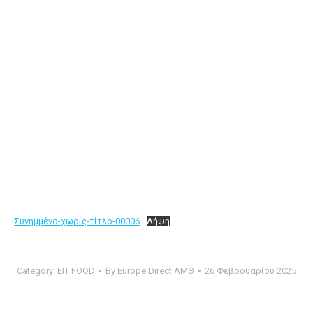
Συνημμένο-χωρίς-τίτλο-00006
Λήψη
Category:
EIT FOOD
By
Europe Direct ΑΜΘ
26 Φεβρουαρίου 2025