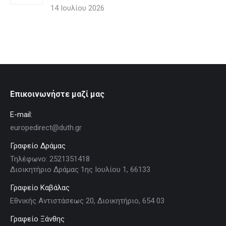
14 Ιουλίου 2026
Επικοινωνήστε μαζί μας
E-mail:
europedirect@duth.gr
Γραφείο Δράμας
Τηλέφωνο: 2521351418
Διοικητήριο Δράμας 1ης Ιουλίου 1, 66133
Γραφείο Καβάλας
Εθνικής Αντιστάσεως 20, Διοικητήριο, 654 03
Γραφείο Ξάνθης