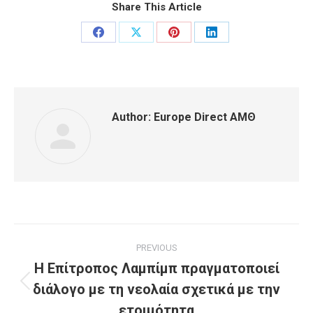
Share This Article
Share
Share
Share
Share
on
on
on
on
Facebook
X
Pinterest
LinkedIn
Author:
Europe Direct ΑΜΘ
Post
PREVIOUS
navigation
H Επίτροπος Λαμπίμπ πραγματοποιεί
διάλογο με τη νεολαία σχετικά με την
Previous
post:
ετοιμότητα