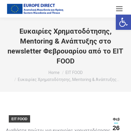
Ανοίξτε
Ευκαιρίες Χρηματοδότησης,
Mentoring & Ανάπτυξης στο
newsletter Φεβρουαρίου από το EIT
FOOD
You are here:
Home
EIT FOOD
Ευκαιρίες Χρηματοδότησης, Mentoring & Ανάπτυξης…
EIT FOOD
Φεβ
26
Διαβάστε πρώτοι για ευκαιρίες χρηματοδότησης