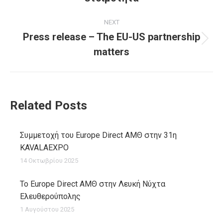
NEXT
Press release – The EU-US partnership
Next
matters
post:
Related Posts
Συμμετοχή του Europe Direct ΑΜΘ στην 31η
KAVALAEXPO
14 Οκτωβρίου 2025
Το Europe Direct ΑΜΘ στην Λευκή Νύχτα
Ελευθερούπολης
1 Αυγούστου 2025