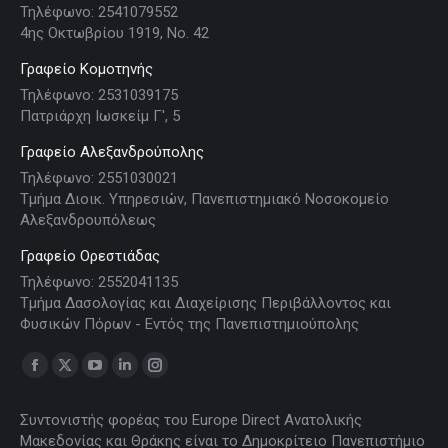
Τηλέφωνο: 2541079552
4ης Οκτωβρίου 1919, Νο. 42
Γραφείο Κομοτηνής
Τηλέφωνο: 2531039175
Πατριάρχη Ιωσκείμ Γ', 5
Γραφείο Αλεξανδρούπολης
Τηλέφωνο: 2551030021
Τμήμα Διοικ. Υπηρεσιών, Πανεπιστημιακό Νοσοκομείο
Αλεξανδρουπόλεως
Γραφείο Ορεστιάδας
Τηλέφωνο: 2552041135
Τμήμα Δασολογίας και Διαχείρισης Περιβάλλοντος και
Φυσικών Πόρων - Εντός της Πανεπιστημιούπολης
Find us on:
Facebook
X
YouTube
Linkedin
Instagram
page
page
page
page
page
Συντονιστής φορέας του Europe Direct Ανατολικής
opens
opens
opens
opens
opens
Μακεδονίας και Θράκης είναι το Δημοκρίτειο Πανεπιστήμιο