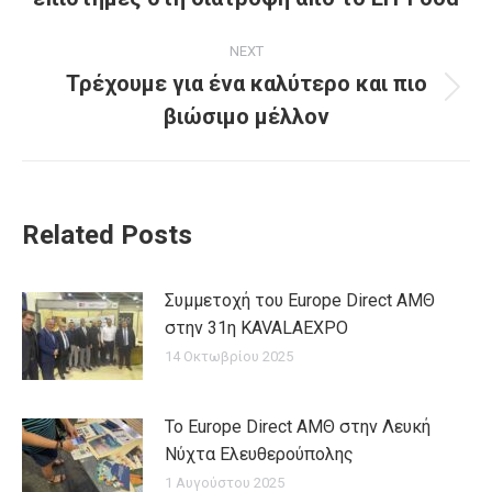
post:
NEXT
Τρέχουμε για ένα καλύτερο και πιο
Next
βιώσιμο μέλλον
post:
Related Posts
Συμμετοχή του Europe Direct ΑΜΘ
στην 31η KAVALAEXPO
14 Οκτωβρίου 2025
Το Europe Direct ΑΜΘ στην Λευκή
Νύχτα Ελευθερούπολης
1 Αυγούστου 2025