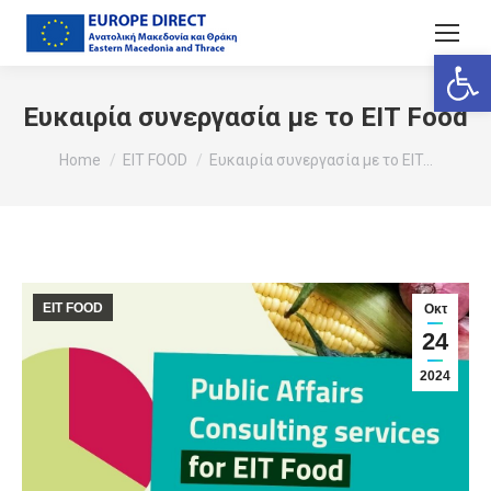
Ανοίξτε
Ευκαιρία συνεργασία με το EIT Food
You are here:
Home
EIT FOOD
Ευκαιρία συνεργασία με το EIT…
EIT FOOD
Οκτ
24
2024