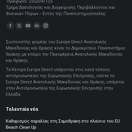
Τηλέφωνο: 2552041135
Τμήμα Δασολογίας και Διαχείρισης Περιβάλλοντος και
Φυσικών Πόρων - Εντός της Πανεπιστημιούπολης
Find us on:
Facebook
X
YouTube
Linkedin
Instagram
page
page
page
page
page
Συντονιστής φορέας του Europe Direct Ανατολικής
opens
opens
opens
opens
opens
Μακεδονίας και Θράκης είναι το Δημοκρίτειο Πανεπιστήμιο
in
in
in
in
in
Θράκης με εταίρο την Περιφέρεια Ανατολικής Μακεδονίας
new
new
new
new
new
και Θράκης.
window
window
window
window
window
Τα Κέντρα Europe Direct υπάγονται στις κατά τόπους
αντιπροσωπείες της Ευρωπαϊκής Επιτροπής, οπότε το
Europe Direct Ανατολικής Μακεδονίας και Θράκης, υπάγεται
στην Αντιπροσωπεία της Ευρωπαϊκής Επιτροπής στην
Ελλάδα.
Τελευταία νέα
Καθαρισμός παραλίας στη Σαμοθράκη στο πλαίσιο του EU
Beach Clean Up