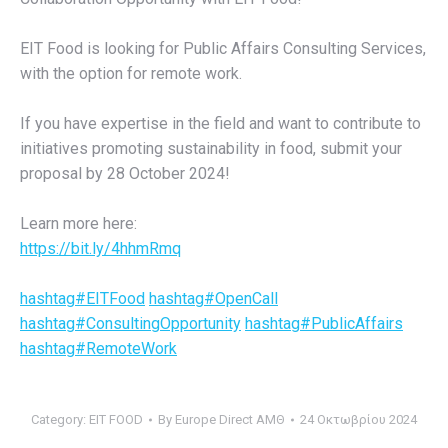
EIT Food is looking for Public Affairs Consulting Services,
with the option for remote work.
If you have expertise in the field and want to contribute to
initiatives promoting sustainability in food, submit your
proposal by 28 October 2024!
Learn more here:
https://bit.ly/4hhmRmq
hashtag#EITFood
hashtag#OpenCall
hashtag#ConsultingOpportunity
hashtag#PublicAffairs
hashtag#RemoteWork
Category:
EIT FOOD
By
Europe Direct ΑΜΘ
24 Οκτωβρίου 2024