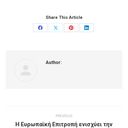
Share This Article
Share
Share
Share
Share
on
on
on
on
Facebook
X
Pinterest
LinkedIn
Author:
Post
PREVIOUS
navigation
Η Ευρωπαϊκή Επιτροπή ενισχύει την