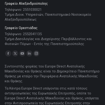
Γραφείο Αλεξανδρούπολης
Τηλέφωνο: 2551030021
Τμήμα Διοικ. Υπηρεσιών, Πανεπιστημιακό Νοσοκομείο
Αλεξανδρουπόλεως
Γραφείο Ορεστιάδας
Τηλέφωνο: 2552041135
Τμήμα Δασολογίας και Διαχείρισης Περιβάλλοντος και
Φυσικών Πόρων - Εντός της Πανεπιστημιούπολης
Find us on:
Facebook
X
YouTube
Linkedin
Instagram
page
page
page
page
page
Συντονιστής φορέας του Europe Direct Ανατολικής
opens
opens
opens
opens
opens
Μακεδονίας και Θράκης είναι το Δημοκρίτειο Πανεπιστήμιο
in
in
in
in
in
Θράκης με εταίρο την Περιφέρεια Ανατολικής Μακεδονίας
new
new
new
new
new
και Θράκης.
window
window
window
window
window
Τα Κέντρα Europe Direct υπάγονται στις κατά τόπους
αντιπροσωπείες της Ευρωπαϊκής Επιτροπής, οπότε το
Europe Direct Ανατολικής Μακεδονίας και Θράκης, υπάγεται
στην Αντιπροσωπεία της Ευρωπαϊκής Επιτροπής στην