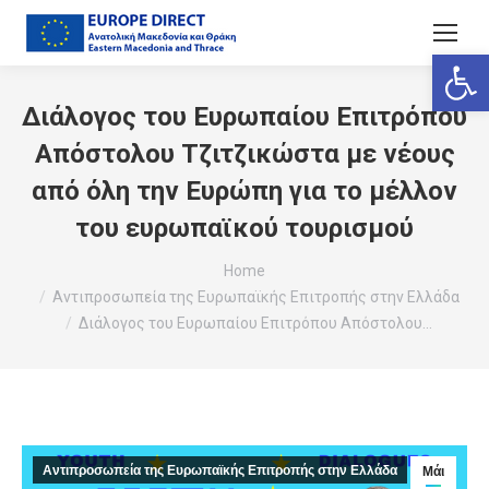
Ανοίξτε
Διάλογος του Ευρωπαίου Επιτρόπου
Απόστολου Τζιτζικώστα με νέους
από όλη την Ευρώπη για το μέλλον
του ευρωπαϊκού τουρισμού
You are here:
Home
Αντιπροσωπεία της Ευρωπαϊκής Επιτροπής στην Ελλάδα
Διάλογος του Ευρωπαίου Επιτρόπου Απόστολου…
Αντιπροσωπεία της Ευρωπαϊκής Επιτροπής στην Ελλάδα
Μάι