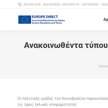
2521351418 - 2541079552 - 2531039175 - 2551030021 - 255
Αρ
Ανακοινωθέντα τύπου
You a
Home
Οι πολιτικές ομάδες του Κοινοβουλίου παρουσίασα
τις τρεις τελικές υποψηφιότητες.