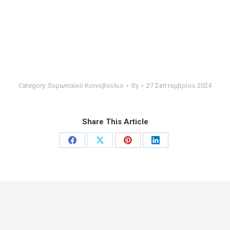
Category:
Ευρωπαϊκό Κοινοβούλιο
By
27 Σεπτεμβρίου 2024
Share This Article
Share
Share
Share
Share
on
on
on
on
Facebook
X
Pinterest
LinkedIn