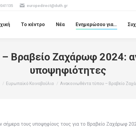
2041135
europedirect@duth.gr
χική
Το κέντρο
Νέα
Ενημερώσου για…
Συχ
 – Βραβείο Ζαχάρωφ 2024: α
υποψηφιότητες
re here:
Ευρωπαϊκό Κοινοβούλιο
Ανακοινωθέντα τύπου – Βραβείο Ζα
ν σήμερα τους υποψηφίους τους για το Βραβείο Ζαχάρωφ 202