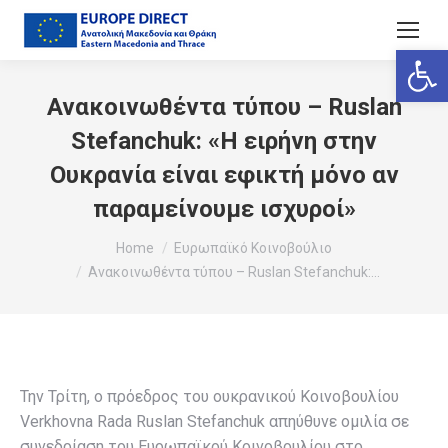
Ανοίξτε
Ανακοινωθέντα τύπου – Ruslan
Stefanchuk: «Η ειρήνη στην
Ουκρανία είναι εφικτή μόνο αν
παραμείνουμε ισχυροί»
You are here:
Home
Ευρωπαϊκό Κοινοβούλιο
Ανακοινωθέντα τύπου – Ruslan Stefanchuk:…
Την Τρίτη, ο πρόεδρος του ουκρανικού Κοινοβουλίου
Verkhovna Rada Ruslan Stefanchuk απηύθυνε ομιλία σε
συνεδρίαση του Ευρωπαϊκού Κοινοβουλίου στο