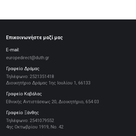
Επικοινωνήστε μαζί μας
E-mail:
europedirect@duth.gr
Γραφείο Δράμας
Τηλέφωνο: 2521351418
Διοικητήριο Δράμας 1ης Ιουλίου 1, 66133
Γραφείο Καβάλας
Εθνικής Αντιστάσεως 20, Διοικητήριο, 654 03
Γραφείο Ξάνθης
Τηλέφωνο: 2541079552
4ης Οκτωβρίου 1919, Νο. 42