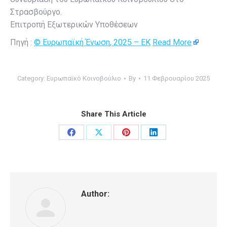
Στρασβούργο.
Επιτροπή Εξωτερικών Υποθέσεων
Πηγή :
© Ευρωπαϊκή Ένωση, 2025 – EK
Read More
Category:
Ευρωπαϊκό Κοινοβούλιο
By
11 Φεβρουαρίου 2025
Share This Article
Share
Share
Share
Share
on
on
on
on
Facebook
X
Pinterest
LinkedIn
Author: