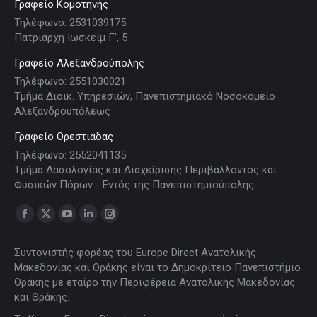
Γραφείο Κομοτηνής
Τηλέφωνο: 2531039175
Πατριάρχη Ιωσκείμ Γ', 5
Γραφείο Αλεξανδρούπολης
Τηλέφωνο: 2551030021
Τμήμα Διοικ. Υπηρεσιών, Πανεπιστημιακό Νοσοκομείο
Αλεξανδρουπόλεως
Γραφείο Ορεστιάδας
Τηλέφωνο: 2552041135
Τμήμα Δασολογίας και Διαχείρισης Περιβάλλοντος και
Φυσικών Πόρων - Εντός της Πανεπιστημιούπολης
Find us on:
Facebook
X
YouTube
Linkedin
Instagram
page
page
page
page
page
Συντονιστής φορέας του Europe Direct Ανατολικής
opens
opens
opens
opens
opens
Μακεδονίας και Θράκης είναι το Δημοκρίτειο Πανεπιστήμιο
in
in
in
in
in
Θράκης με εταίρο την Περιφέρεια Ανατολικής Μακεδονίας
new
new
new
new
new
και Θράκης.
window
window
window
window
window