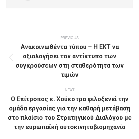
Post
PREVIOUS
navigation
Ανακοινωθέντα τύπου – Η ΕΚΤ να
αξιολογήσει τον αντίκτυπο των
Previous
συγκρούσεων στη σταθερότητα των
post:
τιμών
NEXT
Ο Επίτροπος κ. Χούκστρα φιλοξενεί την
ομάδα εργασίας για την καθαρή μετάβαση
Next
στο πλαίσιο του Στρατηγικού Διαλόγου με
post:
την ευρωπαϊκή αυτοκινητοβιομηχανία