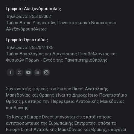
Γραφείο Αλεξανδρούπολης
Τηλέφωνο: 2551030021
Τμήμα Διοικ. Υπηρεσιών, Πανεπιστημιακό Νοσοκομείο
Αλεξανδρουπόλεως
Γραφείο Ορεστιάδας
Τηλέφωνο: 2552041135
Τμήμα Δασολογίας και Διαχείρισης Περιβάλλοντος και
Φυσικών Πόρων - Εντός της Πανεπιστημιούπολης
Find us on:
Facebook
X
YouTube
Linkedin
Instagram
page
page
page
page
page
Συντονιστής φορέας του Europe Direct Ανατολικής
opens
opens
opens
opens
opens
Μακεδονίας και Θράκης είναι το Δημοκρίτειο Πανεπιστήμιο
in
in
in
in
in
Θράκης με εταίρο την Περιφέρεια Ανατολικής Μακεδονίας
new
new
new
new
new
και Θράκης.
window
window
window
window
window
Τα Κέντρα Europe Direct υπάγονται στις κατά τόπους
αντιπροσωπείες της Ευρωπαϊκής Επιτροπής, οπότε το
Europe Direct Ανατολικής Μακεδονίας και Θράκης, υπάγεται