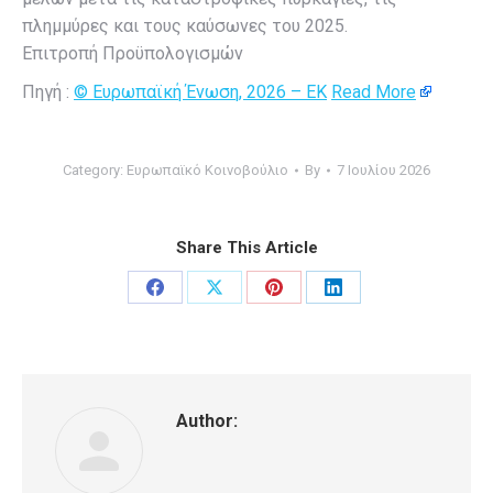
πλημμύρες και τους καύσωνες του 2025.
Επιτροπή Προϋπολογισμών
Πηγή :
© Ευρωπαϊκή Ένωση, 2026 – EK
Read More
Category:
Ευρωπαϊκό Κοινοβούλιο
By
7 Ιουλίου 2026
Share This Article
Share
Share
Share
Share
on
on
on
on
Facebook
X
Pinterest
LinkedIn
Author: